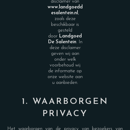
disclaimer van
www.landgoedd
esalentein.n
l
,
zoals deze
beschikbaar is
gesteld
door
Landgoed
De Salentein
. In
deze disclaimer
geven wij aan
onder welk
voorbehoud wij
de informatie op
onze website aan
u aanbieden.
1. WAARBORGEN
PRIVACY
Het waarborgen van de privacy van bezoekers van