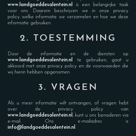
www.landgoeddesalentein.n
l
is een belangrijke taak
voor ons. Daarom beschrijven we in onze privacy
policy welke informatie we verzamelen en hoe we deze
informatie gebruiken.
2. TOESTEMMING
Door de informatie en de diensten op
www.landgoeddesalentein.n
l
te gebruiken, gaat u
akkoord met onze privacy policy en de voorwaarden die
wij hierin hebben opgenomen.
3. VRAGEN
Als u meer informatie wilt ontvangen, of vragen hebt
over de privacy policy van
www.landgoeddesalentein.n
l
, kunt u ons benaderen via
e-mail. Ons e-mailadres is
info@landgoeddesalentein.n
l
.