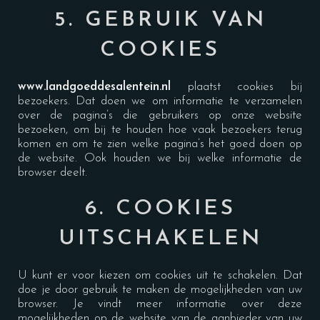
5. GEBRUIK VAN
COOKIES
www.landgoeddesalentein.n
l
plaatst cookies bij
bezoekers. Dat doen we om informatie te verzamelen
over de pagina’s die gebruikers op onze website
bezoeken, om bij te houden hoe vaak bezoekers terug
komen en om te zien welke pagina’s het goed doen op
de website. Ook houden we bij welke informatie de
browser deelt.
6. COOKIES
UITSCHAKELEN
U kunt er voor kiezen om cookies uit te schakelen. Dat
doe je door gebruik te maken de mogelijkheden van uw
browser. Je vindt meer informatie over deze
mogelijkheden op de website van de aanbieder van uw