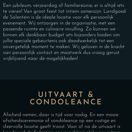
Een jubileum, verjaardag of familiereünie, er is altijd iets
te vieren! Van groot feest tot intiem samenzijn: Landgoed
de Salentein is de ideale locatie voor elk persoonlijk
evenement. Wij ontzorgen in de organisatie, met een
passende ruimte en culinaire invulling. Zo kunnen we
binnen elk denkbaar budget iets bijzonders bieden om
jullie speciale gebeurtenis ook daadwerkelijk tot een
onvergetelijk moment te maken. Wij geloven in de kracht
van persoonlijk contact en maatwerk dus vraag gerust
vrijblijvend naar de mogelijkheden!
UITVAART &
CONDOLEANCE
Afscheid nemen, daar is tijd voor nodig. En een mooie
afscheidsceremonie of condoleance op een rustige en
sfeervolle locatie geeft troost. Voor of na de uitvaart is