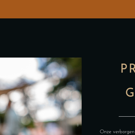
P
G
Onze verborgen 