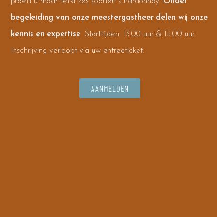
proeft u maar liefst zes soorten Chardonnay.
Onder
begeleiding van onze meestergastheer delen wij onze
kennis en expertise
. Starttijden: 13.00 uur & 15.00 uur.
Inschrijving verloopt via uw entreeticket:
AANMELDEN