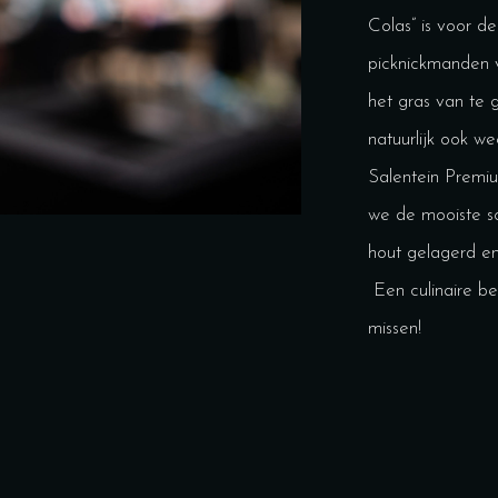
Colas” is voor d
picknickmanden v
het gras van te 
natuurlijk ook w
Salentein Premiu
we de mooiste so
hout gelagerd en
Een culinaire bel
missen!