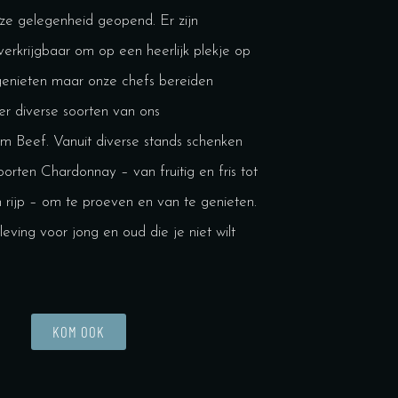
eze gelegenheid geopend. Er zijn
erkrijgbaar om op een heerlijk plekje op
genieten maar onze chefs bereiden
eer diverse soorten van ons
m Beef. Vanuit diverse stands schenken
orten Chardonnay – van fruitig en fris tot
 rijp – om te proeven en van te genieten.
eving voor jong en oud die je niet wilt
KOM OOK